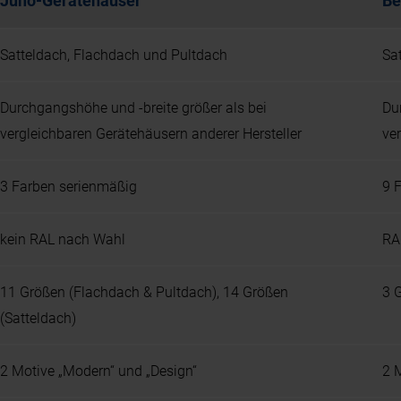
Juno-Gerätehäuser
Be
Satteldach, Flachdach und Pultdach
Sa
Durchgangshöhe und -breite größer als bei
Du
vergleichbaren Gerätehäusern anderer Hersteller
ve
3 Farben serienmäßig
9 
kein RAL nach Wahl
RA
11 Größen (Flachdach & Pultdach), 14 Größen
3 
(Satteldach)
2 Motive „Modern“ und „Design“
2 