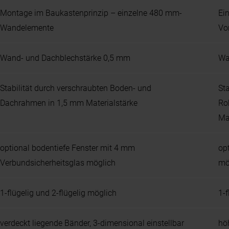
Montage im Baukastenprinzip – einzelne 480 mm-
Ei
Wandelemente
Vo
Wand- und Dachblechstärke 0,5 mm
Wa
Stabilität durch verschraubten Boden- und
St
Dachrahmen in 1,5 mm Materialstärke
Ro
Ma
optional bodentiefe Fenster mit 4 mm
op
Verbundsicherheitsglas möglich
mö
1-flügelig und 2-flügelig möglich
1-
verdeckt liegende Bänder, 3-dimensional einstellbar
hö