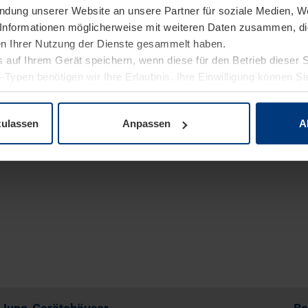
endung unserer Website an unsere Partner für soziale Medien, W
Informationen möglicherweise mit weiteren Daten zusammen, die 
n Ihrer Nutzung der Dienste gesammelt haben.
zu den Gerätehäuser Angebote
 auf Ihrem Gerät speichern, wenn diese für den Betrieb dieser 
-Typen benötigen wir Ihre Erlaubnis. Ihre Einwilligung können Sie
enschutzerklärung
unserer Website ändern oder widerrufen.
zulassen
Anpassen
A