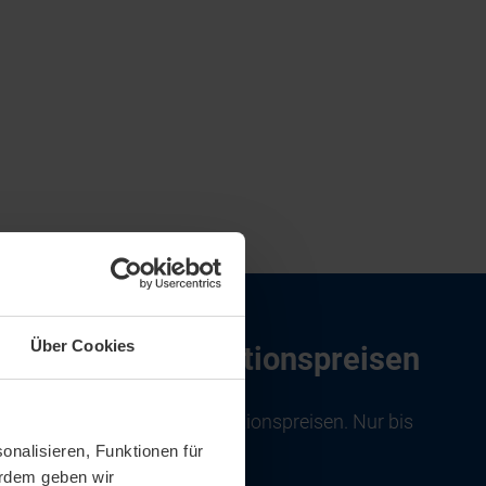
Über Cookies
rätehäuser zu Aktionspreisen
nen von Europas Nr. 1 zu Aktionspreisen. Nur bis
onalisieren, Funktionen für
er 2026!
erdem geben wir