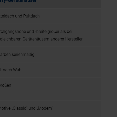
rry-Gerätehäuser
tteldach und Pultdach
rchgangshöhe und -breite größer als bei
rgleichbaren Gerätehäusern anderer Hersteller
Farben serienmäßig
L nach Wahl
Größen
Motive „Classic“ und „Modern“