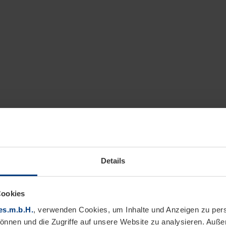
Details
Hochwertige Ge
Cookies
Gerätehäuser für Generatio
es.m.b.H.
, verwenden Cookies, um Inhalte und Anzeigen zu pers
einschließlich 15. Dezemb
können und die Zugriffe auf unsere Website zu analysieren. Auß