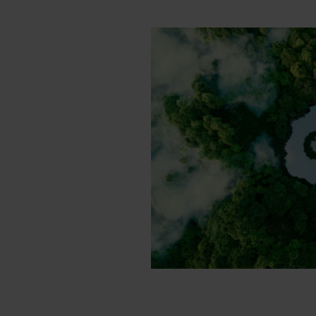
serie
reduz