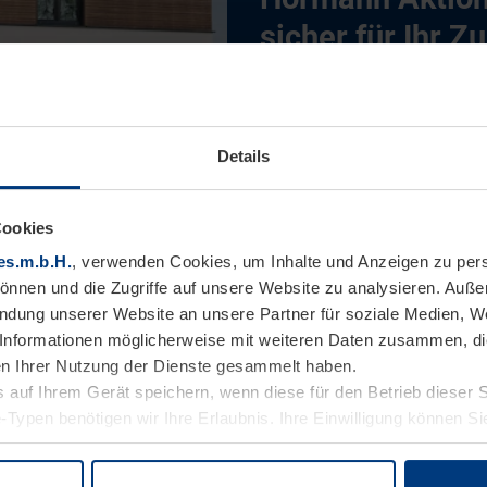
sicher für Ihr Z
CO
-neutrale Tore, Türen
2
Aktionspreisen. Nur bis ei
Details
sichern und sparen!
Cookies
es.m.b.H.
, verwenden Cookies, um Inhalte und Anzeigen zu pers
Garagentor Angebote
können und die Zugriffe auf unsere Website zu analysieren. Auß
endung unserer Website an unsere Partner für soziale Medien, W
Informationen möglicherweise mit weiteren Daten zusammen, die 
Haus- und Eingangstür Angebo
n Ihrer Nutzung der Dienste gesammelt haben.
 auf Ihrem Gerät speichern, wenn diese für den Betrieb dieser 
-Typen benötigen wir Ihre Erlaubnis. Ihre Einwilligung können Sie
Baumeistertür Angebote
enschutzerklärung
unserer Website ändern oder widerrufen.