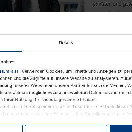
privaten und gew
weltweit agieren
Gemeinde Steinha
familiengeführte
Jahresumsatz von
Details
Heute wird die H
Cookies
Urenkeln des Fi
es.m.b.H.
, verwenden Cookies, um Inhalte und Anzeigen zu pers
Persönlich hafte
können und die Zugriffe auf unsere Website zu analysieren. Auß
endung unserer Website an unsere Partner für soziale Medien, W
Christoph Hörm
Informationen möglicherweise mit weiteren Daten zusammen, die 
n Ihrer Nutzung der Dienste gesammelt haben.
 auf Ihrem Gerät speichern, wenn diese für den Betrieb dieser 
-Typen benötigen wir Ihre Erlaubnis. Ihre Einwilligung können Sie
enschutzerklärung
unserer Website ändern oder widerrufen.
Zahlen und Fakten