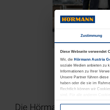
Zustimmung
Diese Webseite verwendet 
Wir, die
Hörmann Austria G
soziale Medien anbieten zu 
Informationen zu Ihrer Verw
Unsere Partner führen diese 
haben oder die sie im Rahme
Rechtlich können wir Cookies
sind. Für alle anderen Cookie
Erläuterung auf der Seite
Dat
Die Hörmann Gruppe –