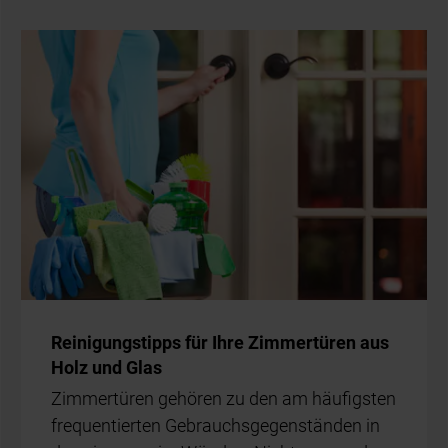
Rei­ni­gungs­tipps für Ihre Zim­mer­tü­ren aus
Holz und Glas
Zim­mer­tü­ren ge­hö­ren zu den am häu­figs­ten
fre­quen­tier­ten Ge­brauchs­ge­gen­stän­den in