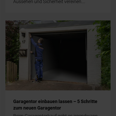
Aus­se­hen und Si­cher­heit ver­ei­nen.…
Ga­ra­gen­tor ein­bau­en las­sen – 5 Schrit­te
zum neu­en Ga­ra­gen­tor
Beim Ga­ra­gen­tor­kauf geht es ir­gend­wann