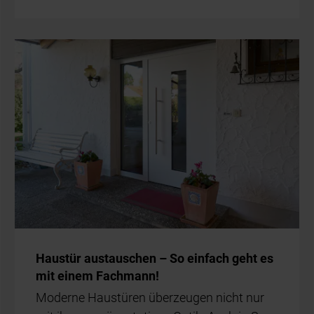
Haus­tür aus­tau­schen – So ein­fach geht es
mit ei­nem Fach­mann!
Mo­der­ne Haus­tü­ren über­zeu­gen nicht nur