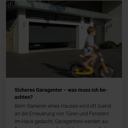
Si­che­res Ga­ra­gen­tor – was muss ich be­
ach­ten?
Beim Sa­nie­ren ei­nes Hau­ses wird oft zu­erst
an die Er­neue­rung von Tü­ren und Fens­tern
im Haus ge­dacht, Ga­ra­gen­to­re wer­den au­