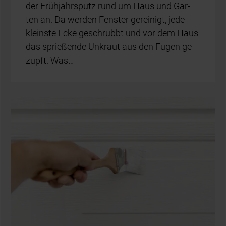
der Früh­jahrs­putz rund um Haus und Gar­
ten an. Da wer­den Fens­ter ge­rei­nigt, jede
kleins­te Ecke ge­schrubbt und vor dem Haus
das sprie­ßen­de Un­kraut aus den Fu­gen ge­
zupft. Was…