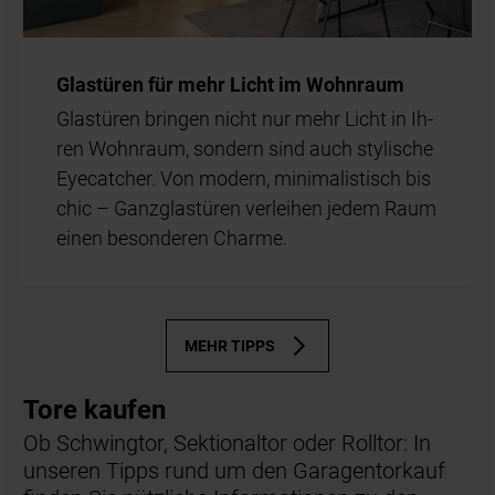
Glas­tü­ren für mehr Licht im Wohn­raum
Glas­tü­ren brin­gen nicht nur mehr Licht in Ih­
ren Wohn­raum, son­dern sind auch sty­li­sche
Eye­cat­cher. Von mo­dern, mi­ni­ma­lis­tisch bis
chic – Ganz­glas­tü­ren ver­lei­hen je­dem Raum
ei­nen be­son­de­ren Charme.
MEHR TIPPS
Tore kaufen
Ob Schwingtor, Sektionaltor oder Rolltor: In
unseren Tipps rund um den Garagentorkauf