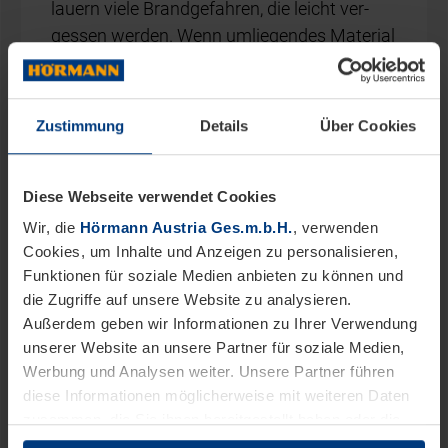
lau­ern vie­le Brand­ge­fah­ren, die leicht ver­
ges­sen wer­den. Wenn um­lie­gen­des Ma­te­ri­al
Feu­er ge­fan­gen hat, kann es sich schnel­ler
im Haus…
Zustimmung
Details
Über Cookies
Diese Webseite verwendet Cookies
Wir, die
Hörmann Austria Ges.m.b.H.
, verwenden
Cookies, um Inhalte und Anzeigen zu personalisieren,
Funktionen für soziale Medien anbieten zu können und
die Zugriffe auf unsere Website zu analysieren.
Außerdem geben wir Informationen zu Ihrer Verwendung
unserer Website an unsere Partner für soziale Medien,
Werbung und Analysen weiter. Unsere Partner führen
diese Informationen möglicherweise mit weiteren Daten
zusammen, die Sie ihnen bereitgestellt haben oder die
sie im Rahmen Ihrer Nutzung der Dienste gesammelt