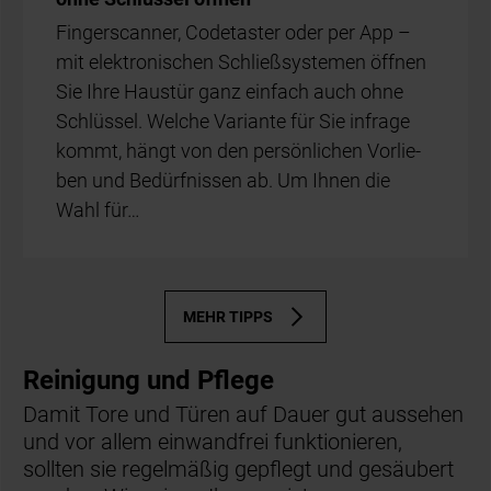
Fin­ger­scan­ner, Code­tas­ter oder per App –
mit elek­tro­ni­schen Schließ­sys­te­men öff­nen
Sie Ihre Haus­tür ganz ein­fach auch ohne
Schlüs­sel. Wel­che Va­ri­an­te für Sie in­fra­ge
kommt, hängt von den per­sön­li­chen Vor­lie­
ben und Be­dürf­nis­sen ab. Um Ih­nen die
Wahl für…
MEHR TIPPS
Reinigung und Pflege
Damit Tore und Türen auf Dauer gut aussehen
und vor allem einwandfrei funktionieren,
sollten sie regelmäßig gepflegt und gesäubert