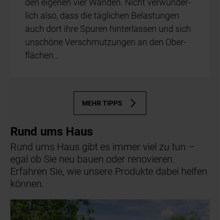
den ei­ge­nen vier Wän­den. Nicht ver­wun­der­
lich also, dass die täg­li­chen Be­las­tun­gen
auch dort ihre Spu­ren hin­ter­las­sen und sich
un­schö­ne Ver­schmut­zun­gen an den Ober­
flä­chen…
MEHR TIPPS
Rund ums Haus
Rund ums Haus gibt es immer viel zu tun –
egal ob Sie neu bauen oder renovieren.
Erfahren Sie, wie unsere Produkte dabei helfen
können.