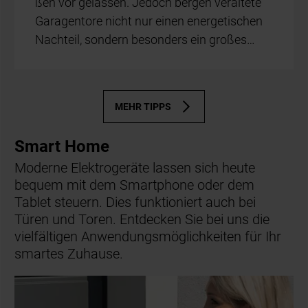
ßen vor ge­las­sen. Je­doch ber­gen ver­al­te­te
Ga­ra­gen­to­re nicht nur ei­nen en­er­ge­ti­schen
Nach­teil, son­dern be­son­ders ein gro­ßes…
MEHR TIPPS
Smart Home
Moderne Elektrogeräte lassen sich heute
bequem mit dem Smartphone oder dem
Tablet steuern. Dies funktioniert auch bei
Türen und Toren. Entdecken Sie bei uns die
vielfältigen Anwendungsmöglichkeiten für Ihr
smartes Zuhause.