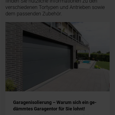
finden Sie nützliche Informationen zu den
verschiedenen Tortypen und Antrieben sowie
dem passenden Zubehör.
Ga­ra­gen­iso­lie­rung – War­um sich ein ge­
dämm­tes Ga­ra­gen­tor für Sie lohnt!