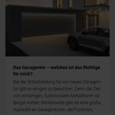
Das Ga­ra­gen­tor – wel­ches ist das Rich­ti­ge
für mich?
Bei der Ent­schei­dung für ein neu­es Ga­ra­gen­
tor gilt es ei­ni­ges zu be­ach­ten. Denn die Zeit
von ein­tö­ni­gen, funk­tio­na­len Me­tall­to­ren ist
längst vor­bei. Mitt­ler­wei­le gibt es eine gro­ße
Aus­wahl an Ga­ra­gen­to­ren, die Funk­ti­on,