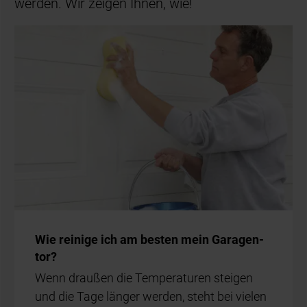
werden. Wir zeigen Ihnen, wie!
Wie rei­ni­ge ich am bes­ten mein Ga­ra­gen­
tor?
Wenn drau­ßen die Tem­pe­ra­tu­ren stei­gen
und die Tage län­ger wer­den, steht bei vie­len