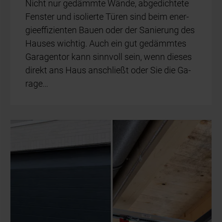
Nicht nur ge­dämm­te Wän­de, ab­ge­dich­te­te
Fens­ter und iso­lier­te Tü­ren sind beim en­er­
gie­ef­fi­zi­en­ten Bau­en oder der Sa­nie­rung des
Hau­ses wich­tig. Auch ein gut ge­dämm­tes
Ga­ra­gen­tor kann sinn­voll sein, wenn die­ses
di­rekt ans Haus an­schließt oder Sie die Ga­
ra­ge…