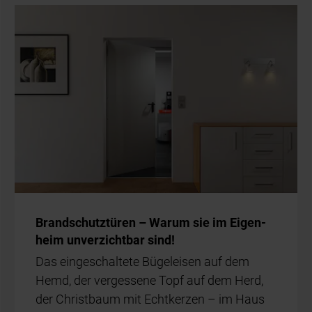
Brand­schutz­tü­ren – War­um sie im Ei­gen­
heim un­ver­zicht­bar sind!
Das ein­ge­schal­te­te Bü­gel­eisen auf dem
Hemd, der ver­ges­se­ne Topf auf dem Herd,
der Christ­baum mit Echt­ker­zen – im Haus