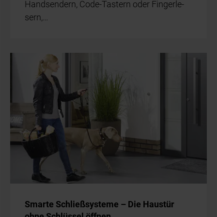
Hand­sen­dern, Code-Tas­tern oder Fin­ger­le­
sern,…
Smar­te Schließ­sys­te­me – Die Haus­tür
ohne Schlüs­sel öff­nen