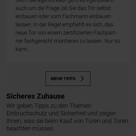
auch um die Fra­ge, ob Sie das Tor selbst
ein­bau­en oder vom Fach­mann ein­bau­en
las­sen. In der Re­gel emp­fiehlt es sich, das
neue Tor von ei­nem zer­ti­fi­zier­ten Fach­part­
ner fach­ge­recht mon­tie­ren zu las­sen. Nur so
kann…
MEHR TIPPS
Sicheres Zuhause
Wir geben Tipps zu den Themen
Einbruchschutz und Sicherheit und zeigen
Ihnen, was sie beim Kauf von Türen und Toren
beachten müssen.