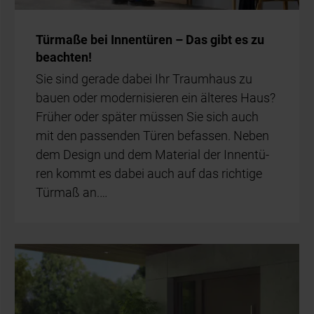
Tür­ma­ße bei In­nen­tü­ren – Das gibt es zu
be­ach­ten!
Sie sind ge­ra­de da­bei Ihr Traum­haus zu
bau­en oder mo­der­ni­sie­ren ein äl­te­res Haus?
Frü­her oder spä­ter müs­sen Sie sich auch
mit den pas­sen­den Tü­ren be­fas­sen. Ne­ben
dem De­sign und dem Ma­te­ri­al der In­nen­tü­
ren kommt es da­bei auch auf das rich­ti­ge
Tür­maß an.…