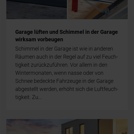
Ga­ra­ge lüf­ten und Schim­mel in der Ga­ra­ge
wirk­sam vor­beu­gen
Schim­mel in der Ga­ra­ge ist wie in an­de­ren
Räu­men auch in der Re­gel auf zu viel Feuch­
tig­keit zu­rück­zu­füh­ren. Vor al­lem in den
Win­ter­mo­na­ten, wenn nas­se oder von
Schnee be­deck­te Fahr­zeu­ge in der Ga­ra­ge
ab­ge­stellt wer­den, er­höht sich die Luft­feuch­
tig­keit. Zu…