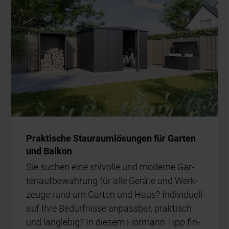
Prak­ti­sche Stau­raum­lö­sun­gen für Gar­ten
und Bal­kon
Sie su­chen eine stil­vol­le und mo­der­ne Gar­
ten­auf­be­wah­rung für alle Ge­rä­te und Werk­
zeu­ge rund um Gar­ten und Haus? In­di­vi­du­ell
auf Ihre Be­dürf­nis­se an­pass­bar, prak­tisch
und lang­le­big? In die­sem Hör­mann Tipp fin­