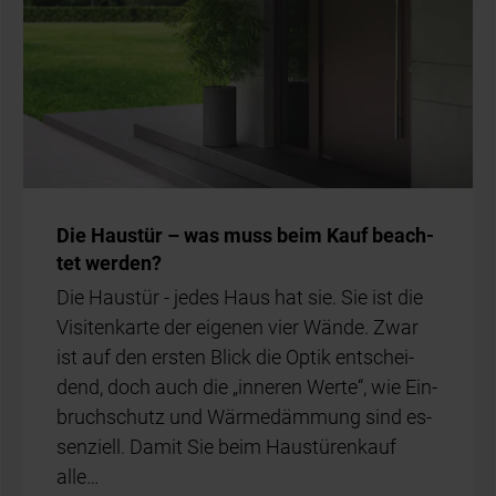
Die Haus­tür – was muss beim Kauf be­ach­
tet wer­den?
Die Haus­tür - je­des Haus hat sie. Sie ist die
Vi­si­ten­kar­te der ei­ge­nen vier Wän­de. Zwar
ist auf den ers­ten Blick die Op­tik ent­schei­
dend, doch auch die „in­ne­ren Wer­te“, wie Ein­
bruch­schutz und Wär­me­däm­mung sind es­
sen­zi­ell. Da­mit Sie beim Haus­tü­ren­kauf
alle…