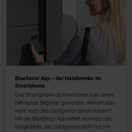
Blue­Secur App – der Hand­sen­der im
Smart­phone
Das Smart­phone ist in­zwi­schen zum un­ent­
behr­li­chen Be­glei­ter ge­wor­den. War­um also
nicht auch das Ga­ra­gen­tor da­mit steu­ern?
Mit der Blue­Secur App bie­tet Hör­mann die
Mög­lich­keit, das Ga­ra­gen­tor nicht nur mit