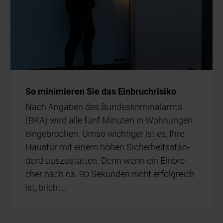
So mi­ni­mie­ren Sie das Ein­bruch­ri­si­ko
Nach An­ga­ben des Bun­des­kri­mi­nal­amts
(BKA) wird alle fünf Mi­nu­ten in Woh­nun­gen
ein­ge­bro­chen. Umso wich­ti­ger ist es, Ihre
Haus­tür mit ei­nem ho­hen Si­cher­heits­stan­
dard aus­zu­stat­ten. Denn wenn ein Ein­bre­
cher nach ca. 90 Se­kun­den nicht er­folg­reich
ist, bricht…