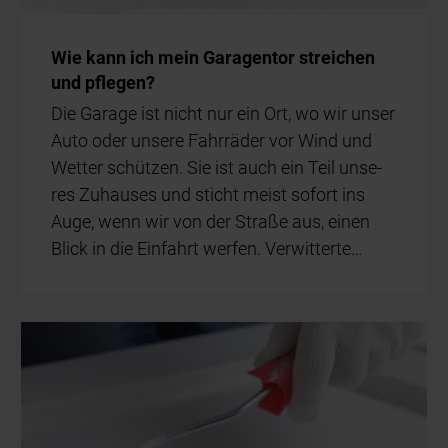
Wie kann ich mein Ga­ra­gen­tor strei­chen
und pfle­gen?
Die Ga­ra­ge ist nicht nur ein Ort, wo wir un­ser
Auto oder un­se­re Fahr­rä­der vor Wind und
Wet­ter schüt­zen. Sie ist auch ein Teil un­se­
res Zu­hau­ses und sticht meist so­fort ins
Auge, wenn wir von der Stra­ße aus, ei­nen
Blick in die Ein­fahrt wer­fen. Ver­wit­ter­te…