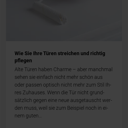
Wie Sie Ihre Tü­ren strei­chen und rich­tig
pfle­gen
Alte Tü­ren ha­ben Charme – aber manch­mal
se­hen sie ein­fach nicht mehr schön aus
oder pas­sen op­tisch nicht mehr zum Stil Ih­
res Zu­hau­ses. Wenn die Tür nicht grund­
sätz­lich ge­gen eine neue aus­ge­tauscht wer­
den muss, weil sie zum Bei­spiel noch in ei­
nem gu­ten…