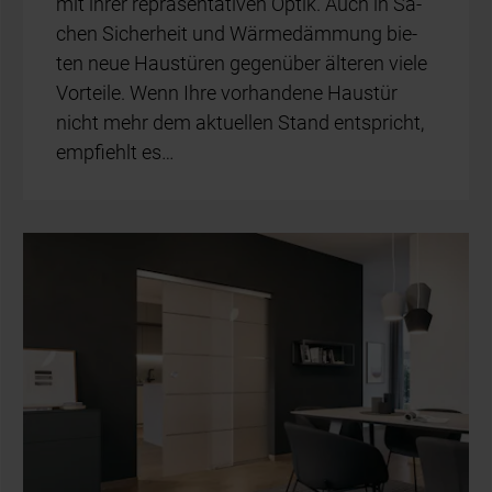
mit ih­rer re­prä­sen­ta­ti­ven Op­tik. Auch in Sa­
chen Si­cher­heit und Wär­me­däm­mung bie­
ten neue Haus­tü­ren ge­gen­über äl­te­ren vie­le
Vor­tei­le. Wenn Ihre vor­han­de­ne Haus­tür
nicht mehr dem ak­tu­el­len Stand ent­spricht,
emp­fiehlt es…