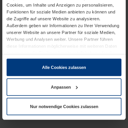
Cookies, um Inhalte und Anzeigen zu personalisieren,
Funktionen für soziale Medien anbieten zu können und
die Zugriffe auf unsere Website zu analysieren.
Außerdem geben wir Informationen zu Ihrer Verwendung
unserer Website an unsere Partner für soziale Medien,
Werbung und Analysen weiter. Unsere Partner führen
diese Informationen möglicherweise mit weiteren Daten
zusammen, die Sie ihnen bereitgestellt haben oder die
sie im Rahmen Ihrer Nutzung der Dienste gesammelt
haben.
Alle Cookies zulassen
Rechtlich können wir Cookies auf Ihrem Gerät speichern,
wenn diese für den Betrieb dieser Seite unbedingt
Anpassen
notwendig sind. Für alle anderen Cookie-Typen benötigen
wir Ihre Erlaubnis. Ihre Einwilligung können Sie jederzeit
in der Cookie-Erläuterung auf der Seite
Nur notwendige Cookies zulassen
Datenschutzerklärung
unserer Website ändern oder
widerrufen.