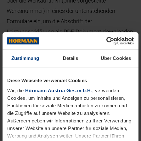
oder die Werkauftr.-Nr (ohne vorgestellte
Werksnummer) in eines der untenstehenden
Formulare ein, um die Abschrift der
Leistungserklärung als PDF-Dokument downloaden
zu können.
Zustimmung
Details
Über Cookies
Eingabe DOP-Nr.
Diese Webseite verwendet Cookies
DOP -
-
Wir, die
Hörmann Austria Ges.m.b.H.
, verwenden
Cookies, um Inhalte und Anzeigen zu personalisieren,
SUCHEN
Funktionen für soziale Medien anbieten zu können und
die Zugriffe auf unsere Website zu analysieren.
Außerdem geben wir Informationen zu Ihrer Verwendung
Eingabe Werksauftr.-Nr.
unserer Website an unsere Partner für soziale Medien,
Werbung und Analysen weiter. Unsere Partner führen