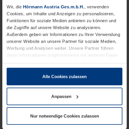
Innovation voranbringen - Ihr
Wir, die
Hörmann Austria Ges.m.b.H.
, verwenden
Aufgabengebiet:
Cookies, um Inhalte und Anzeigen zu personalisieren,
Funktionen für soziale Medien anbieten zu können und
die Zugriffe auf unsere Website zu analysieren.
Kundenempfang
Außerdem geben wir Informationen zu Ihrer Verwendung
Schulungsorganisation
unserer Website an unsere Partner für soziale Medien,
Werbung und Analysen weiter. Unsere Partner führen
Telefonvermittlung
diese Informationen möglicherweise mit weiteren Daten
zusammen, die Sie ihnen bereitgestellt haben oder die
Postversand und Prospektverwaltung
sie im Rahmen Ihrer Nutzung der Dienste gesammelt
haben.
Alle Cookies zulassen
Rechtlich können wir Cookies auf Ihrem Gerät speichern,
Als Familienunternehmen denken wir
wenn diese für den Betrieb dieser Seite unbedingt
langfristig – Sie auch? Wir bieten:
Anpassen
notwendig sind. Für alle anderen Cookie-Typen benötigen
wir Ihre Erlaubnis. Ihre Einwilligung können Sie jederzeit
Einen sicheren Arbeitsplatz und ein gutes
in der Cookie-Erläuterung auf der Seite
Nur notwendige Cookies zulassen
Arbeitsklima in einem namhaften und
Datenschutzerklärung
unserer Website ändern oder
widerrufen.
international tätigen Familienunternehmen