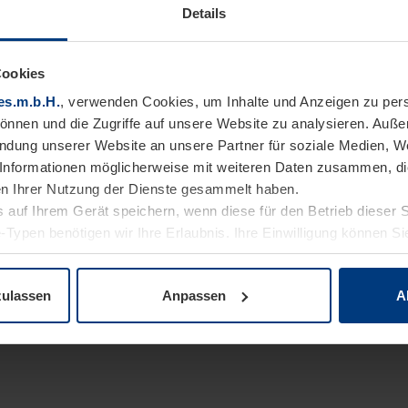
Details
Cookies
es.m.b.H.
, verwenden Cookies, um Inhalte und Anzeigen zu pers
können und die Zugriffe auf unsere Website zu analysieren. Auß
endung unserer Website an unsere Partner für soziale Medien, W
Informationen möglicherweise mit weiteren Daten zusammen, die 
n Ihrer Nutzung der Dienste gesammelt haben.
 auf Ihrem Gerät speichern, wenn diese für den Betrieb dieser 
-Typen benötigen wir Ihre Erlaubnis. Ihre Einwilligung können Sie
enschutzerklärung
unserer Website ändern oder widerrufen.
zulassen
Anpassen
A