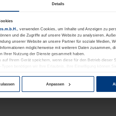
Details
Cookies
es.m.b.H.
, verwenden Cookies, um Inhalte und Anzeigen zu pers
können und die Zugriffe auf unsere Website zu analysieren. Auß
endung unserer Website an unsere Partner für soziale Medien, W
Informationen möglicherweise mit weiteren Daten zusammen, die 
n Ihrer Nutzung der Dienste gesammelt haben.
 auf Ihrem Gerät speichern, wenn diese für den Betrieb dieser 
-Typen benötigen wir Ihre Erlaubnis. Ihre Einwilligung können Sie
enschutzerklärung
unserer Website ändern oder widerrufen.
zulassen
Anpassen
A