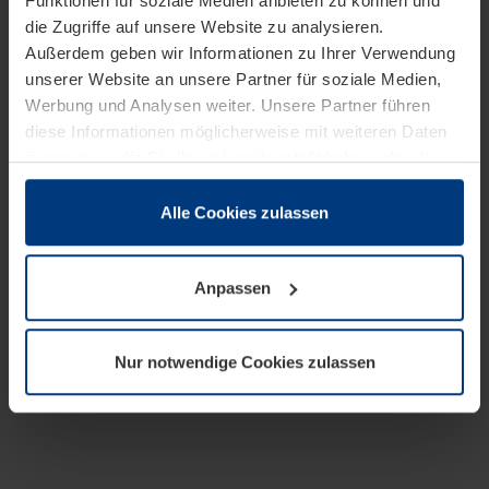
Funktionen für soziale Medien anbieten zu können und
die Zugriffe auf unsere Website zu analysieren.
Außerdem geben wir Informationen zu Ihrer Verwendung
unserer Website an unsere Partner für soziale Medien,
Werbung und Analysen weiter. Unsere Partner führen
diese Informationen möglicherweise mit weiteren Daten
zusammen, die Sie ihnen bereitgestellt haben oder die
sie im Rahmen Ihrer Nutzung der Dienste gesammelt
haben.
Alle Cookies zulassen
Rechtlich können wir Cookies auf Ihrem Gerät speichern,
wenn diese für den Betrieb dieser Seite unbedingt
Anpassen
notwendig sind. Für alle anderen Cookie-Typen benötigen
wir Ihre Erlaubnis. Ihre Einwilligung können Sie jederzeit
in der Cookie-Erläuterung auf der Seite
Nur notwendige Cookies zulassen
Datenschutzerklärung
unserer Website ändern oder
widerrufen.