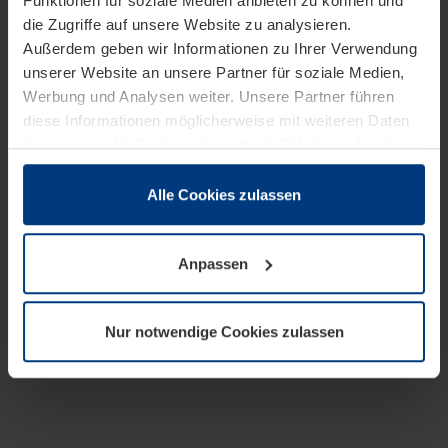
Funktionen für soziale Medien anbieten zu können und
die Zugriffe auf unsere Website zu analysieren.
Außerdem geben wir Informationen zu Ihrer Verwendung
unserer Website an unsere Partner für soziale Medien,
Werbung und Analysen weiter. Unsere Partner führen
diese Informationen möglicherweise mit weiteren Daten
zusammen, die Sie ihnen bereitgestellt haben oder die
sie im Rahmen Ihrer Nutzung der Dienste gesammelt
haben.
Alle Cookies zulassen
Rechtlich können wir Cookies auf Ihrem Gerät speichern,
wenn diese für den Betrieb dieser Seite unbedingt
Anpassen
notwendig sind. Für alle anderen Cookie-Typen benötigen
wir Ihre Erlaubnis. Ihre Einwilligung können Sie jederzeit
in der Cookie-Erläuterung auf der Seite
Nur notwendige Cookies zulassen
Datenschutzerklärung
unserer Website ändern oder
widerrufen.