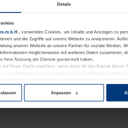
Details
Cookies
es.m.b.H.
, verwenden Cookies, um Inhalte und Anzeigen zu pers
können und die Zugriffe auf unsere Website zu analysieren. Auß
endung unserer Website an unsere Partner für soziale Medien, W
Informationen möglicherweise mit weiteren Daten zusammen, die 
n Ihrer Nutzung der Dienste gesammelt haben.
 auf Ihrem Gerät speichern, wenn diese für den Betrieb dieser 
-Typen benötigen wir Ihre Erlaubnis. Ihre Einwilligung können Sie
enschutzerklärung
unserer Website ändern oder widerrufen.
zulassen
Anpassen
A