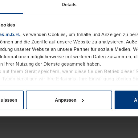
Details
Cookies
es.m.b.H.
, verwenden Cookies, um Inhalte und Anzeigen zu pers
können und die Zugriffe auf unsere Website zu analysieren. Auß
endung unserer Website an unsere Partner für soziale Medien, W
Informationen möglicherweise mit weiteren Daten zusammen, die 
n Ihrer Nutzung der Dienste gesammelt haben.
 auf Ihrem Gerät speichern, wenn diese für den Betrieb dieser 
-Typen benötigen wir Ihre Erlaubnis. Ihre Einwilligung können Sie
enschutzerklärung
unserer Website ändern oder widerrufen.
zulassen
Anpassen
A