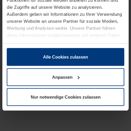
Funktionen für soziale Medien anbieten zu können und
die Zugriffe auf unsere Website zu analysieren.
Außerdem geben wir Informationen zu Ihrer Verwendung
unserer Website an unsere Partner für soziale Medien,
Werbung und Analysen weiter. Unsere Partner führen
diese Informationen möglicherweise mit weiteren Daten
zusammen, die Sie ihnen bereitgestellt haben oder die
sie im Rahmen Ihrer Nutzung der Dienste gesammelt
haben.
Alle Cookies zulassen
Rechtlich können wir Cookies auf Ihrem Gerät speichern,
wenn diese für den Betrieb dieser Seite unbedingt
Anpassen
notwendig sind. Für alle anderen Cookie-Typen benötigen
wir Ihre Erlaubnis. Ihre Einwilligung können Sie jederzeit
in der Cookie-Erläuterung auf der Seite
Nur notwendige Cookies zulassen
Datenschutzerklärung
unserer Website ändern oder
widerrufen.