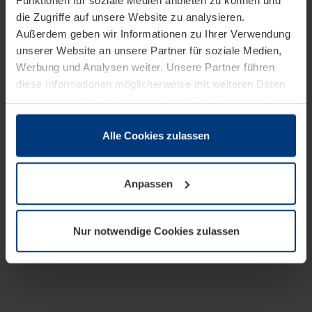
Funktionen für soziale Medien anbieten zu können und
die Zugriffe auf unsere Website zu analysieren.
Außerdem geben wir Informationen zu Ihrer Verwendung
unserer Website an unsere Partner für soziale Medien,
Werbung und Analysen weiter. Unsere Partner führen
diese Informationen möglicherweise mit weiteren Daten
zusammen, die Sie ihnen bereitgestellt haben oder die
sie im Rahmen Ihrer Nutzung der Dienste gesammelt
haben.
Alle Cookies zulassen
Rechtlich können wir Cookies auf Ihrem Gerät speichern,
wenn diese für den Betrieb dieser Seite unbedingt
Anpassen
notwendig sind. Für alle anderen Cookie-Typen benötigen
wir Ihre Erlaubnis. Ihre Einwilligung können Sie jederzeit
in der Cookie-Erläuterung auf der Seite
Nur notwendige Cookies zulassen
Datenschutzerklärung
unserer Website ändern oder
widerrufen.