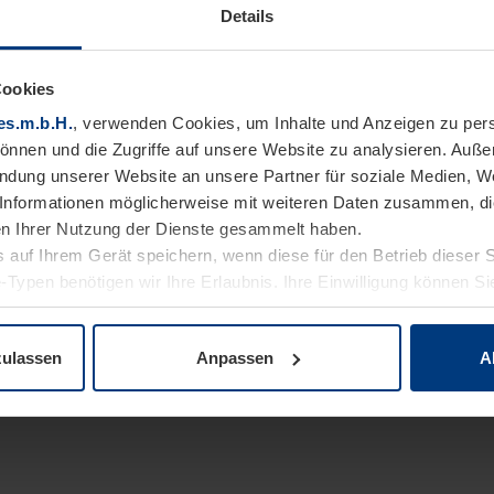
Details
Cookies
es.m.b.H.
, verwenden Cookies, um Inhalte und Anzeigen zu pers
können und die Zugriffe auf unsere Website zu analysieren. Auß
endung unserer Website an unsere Partner für soziale Medien, W
Informationen möglicherweise mit weiteren Daten zusammen, die 
n Ihrer Nutzung der Dienste gesammelt haben.
 auf Ihrem Gerät speichern, wenn diese für den Betrieb dieser 
-Typen benötigen wir Ihre Erlaubnis. Ihre Einwilligung können Sie
enschutzerklärung
unserer Website ändern oder widerrufen.
zulassen
Anpassen
A