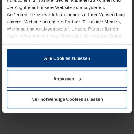
Funktionen für soziale Medien anbieten zu können und
die Zugriffe auf unsere Website zu analysieren.
Außerdem geben wir Informationen zu Ihrer Verwendung
unserer Website an unsere Partner für soziale Medien,
Werbung und Analysen weiter. Unsere Partner führen
diese Informationen möglicherweise mit weiteren Daten
zusammen, die Sie ihnen bereitgestellt haben oder die
sie im Rahmen Ihrer Nutzung der Dienste gesammelt
haben.
Alle Cookies zulassen
Rechtlich können wir Cookies auf Ihrem Gerät speichern,
wenn diese für den Betrieb dieser Seite unbedingt
Anpassen
notwendig sind. Für alle anderen Cookie-Typen benötigen
wir Ihre Erlaubnis. Ihre Einwilligung können Sie jederzeit
in der Cookie-Erläuterung auf der Seite
Nur notwendige Cookies zulassen
Datenschutzerklärung
unserer Website ändern oder
widerrufen.