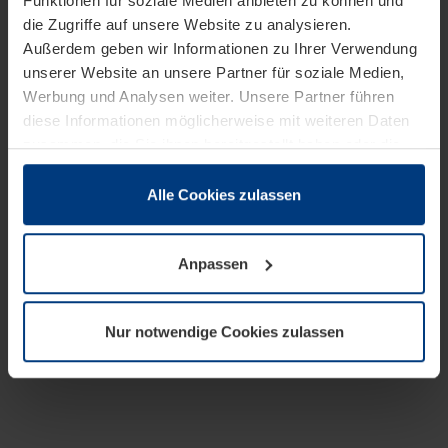
Funktionen für soziale Medien anbieten zu können und
die Zugriffe auf unsere Website zu analysieren.
Außerdem geben wir Informationen zu Ihrer Verwendung
unserer Website an unsere Partner für soziale Medien,
Werbung und Analysen weiter. Unsere Partner führen
diese Informationen möglicherweise mit weiteren Daten
zusammen, die Sie ihnen bereitgestellt haben oder die
sie im Rahmen Ihrer Nutzung der Dienste gesammelt
haben.
Alle Cookies zulassen
Rechtlich können wir Cookies auf Ihrem Gerät speichern,
wenn diese für den Betrieb dieser Seite unbedingt
Anpassen
notwendig sind. Für alle anderen Cookie-Typen benötigen
wir Ihre Erlaubnis. Ihre Einwilligung können Sie jederzeit
in der Cookie-Erläuterung auf der Seite
Nur notwendige Cookies zulassen
Datenschutzerklärung
unserer Website ändern oder
widerrufen.