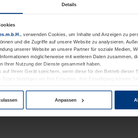
Details
Cookies
es.m.b.H.
, verwenden Cookies, um Inhalte und Anzeigen zu pers
können und die Zugriffe auf unsere Website zu analysieren. Auß
endung unserer Website an unsere Partner für soziale Medien, W
Informationen möglicherweise mit weiteren Daten zusammen, die 
n Ihrer Nutzung der Dienste gesammelt haben.
 auf Ihrem Gerät speichern, wenn diese für den Betrieb dieser 
-Typen benötigen wir Ihre Erlaubnis. Ihre Einwilligung können Sie
enschutzerklärung
unserer Website ändern oder widerrufen.
zulassen
Anpassen
A