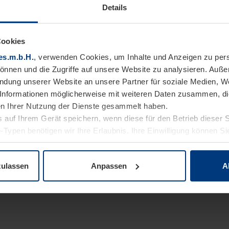
Details
Cookies
es.m.b.H.
, verwenden Cookies, um Inhalte und Anzeigen zu pers
können und die Zugriffe auf unsere Website zu analysieren. Auß
endung unserer Website an unsere Partner für soziale Medien, W
Informationen möglicherweise mit weiteren Daten zusammen, die 
n Ihrer Nutzung der Dienste gesammelt haben.
 auf Ihrem Gerät speichern, wenn diese für den Betrieb dieser 
-Typen benötigen wir Ihre Erlaubnis. Ihre Einwilligung können Sie
enschutzerklärung
unserer Website ändern oder widerrufen.
zulassen
Anpassen
A