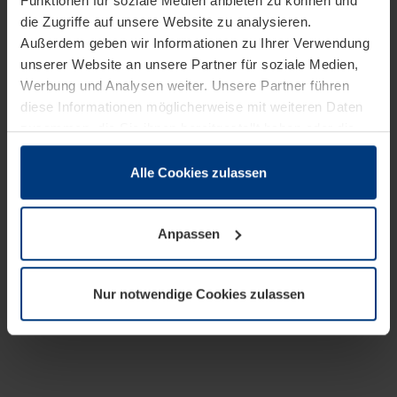
Funktionen für soziale Medien anbieten zu können und
die Zugriffe auf unsere Website zu analysieren.
Außerdem geben wir Informationen zu Ihrer Verwendung
unserer Website an unsere Partner für soziale Medien,
Werbung und Analysen weiter. Unsere Partner führen
diese Informationen möglicherweise mit weiteren Daten
zusammen, die Sie ihnen bereitgestellt haben oder die
sie im Rahmen Ihrer Nutzung der Dienste gesammelt
haben.
Alle Cookies zulassen
Rechtlich können wir Cookies auf Ihrem Gerät speichern,
wenn diese für den Betrieb dieser Seite unbedingt
Anpassen
notwendig sind. Für alle anderen Cookie-Typen benötigen
wir Ihre Erlaubnis. Ihre Einwilligung können Sie jederzeit
in der Cookie-Erläuterung auf der Seite
Nur notwendige Cookies zulassen
Datenschutzerklärung
unserer Website ändern oder
widerrufen.