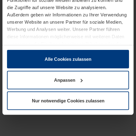
Funktionen für soziale Medien anbieten zu können und
die Zugriffe auf unsere Website zu analysieren.
Außerdem geben wir Informationen zu Ihrer Verwendung
unserer Website an unsere Partner für soziale Medien,
Werbung und Analysen weiter. Unsere Partner führen
diese Informationen möglicherweise mit weiteren Daten
zusammen, die Sie ihnen bereitgestellt haben oder die
sie im Rahmen Ihrer Nutzung der Dienste gesammelt
haben.
Alle Cookies zulassen
Rechtlich können wir Cookies auf Ihrem Gerät speichern,
wenn diese für den Betrieb dieser Seite unbedingt
Anpassen
notwendig sind. Für alle anderen Cookie-Typen benötigen
wir Ihre Erlaubnis. Ihre Einwilligung können Sie jederzeit
in der Cookie-Erläuterung auf der Seite
Nur notwendige Cookies zulassen
Datenschutzerklärung
unserer Website ändern oder
widerrufen.