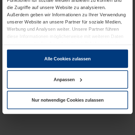
Funktionen für soziale Medien anbieten zu können und
die Zugriffe auf unsere Website zu analysieren.
Außerdem geben wir Informationen zu Ihrer Verwendung
unserer Website an unsere Partner für soziale Medien,
Werbung und Analysen weiter. Unsere Partner führen
diese Informationen möglicherweise mit weiteren Daten
zusammen, die Sie ihnen bereitgestellt haben oder die
sie im Rahmen Ihrer Nutzung der Dienste gesammelt
haben.
Alle Cookies zulassen
Rechtlich können wir Cookies auf Ihrem Gerät speichern,
wenn diese für den Betrieb dieser Seite unbedingt
Anpassen
notwendig sind. Für alle anderen Cookie-Typen benötigen
wir Ihre Erlaubnis. Ihre Einwilligung können Sie jederzeit
in der Cookie-Erläuterung auf der Seite
Nur notwendige Cookies zulassen
Datenschutzerklärung
unserer Website ändern oder
widerrufen.