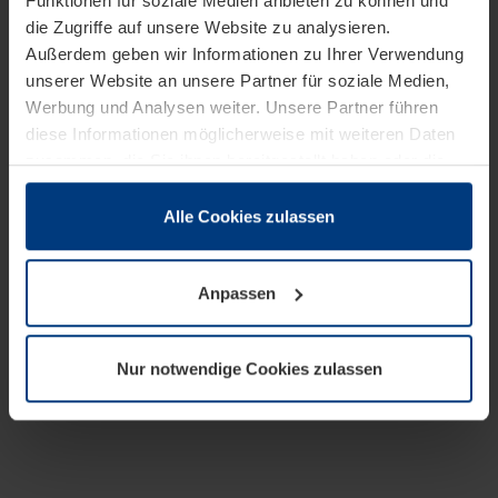
Funktionen für soziale Medien anbieten zu können und
die Zugriffe auf unsere Website zu analysieren.
Außerdem geben wir Informationen zu Ihrer Verwendung
unserer Website an unsere Partner für soziale Medien,
Werbung und Analysen weiter. Unsere Partner führen
diese Informationen möglicherweise mit weiteren Daten
zusammen, die Sie ihnen bereitgestellt haben oder die
sie im Rahmen Ihrer Nutzung der Dienste gesammelt
haben.
Alle Cookies zulassen
Rechtlich können wir Cookies auf Ihrem Gerät speichern,
wenn diese für den Betrieb dieser Seite unbedingt
Anpassen
notwendig sind. Für alle anderen Cookie-Typen benötigen
wir Ihre Erlaubnis. Ihre Einwilligung können Sie jederzeit
in der Cookie-Erläuterung auf der Seite
Nur notwendige Cookies zulassen
Datenschutzerklärung
unserer Website ändern oder
widerrufen.