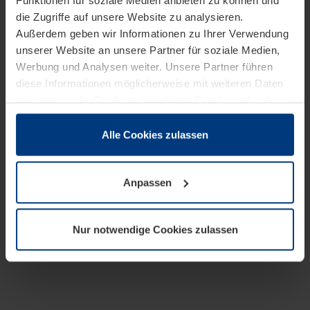
Funktionen für soziale Medien anbieten zu können und
die Zugriffe auf unsere Website zu analysieren.
Außerdem geben wir Informationen zu Ihrer Verwendung
unserer Website an unsere Partner für soziale Medien,
Werbung und Analysen weiter. Unsere Partner führen
diese Informationen möglicherweise mit weiteren Daten
zusammen, die Sie ihnen bereitgestellt haben oder die
sie im Rahmen Ihrer Nutzung der Dienste gesammelt
haben.
Alle Cookies zulassen
Rechtlich können wir Cookies auf Ihrem Gerät speichern,
wenn diese für den Betrieb dieser Seite unbedingt
Anpassen
notwendig sind. Für alle anderen Cookie-Typen benötigen
wir Ihre Erlaubnis. Ihre Einwilligung können Sie jederzeit
in der Cookie-Erläuterung auf der Seite
Nur notwendige Cookies zulassen
Datenschutzerklärung
unserer Website ändern oder
widerrufen.