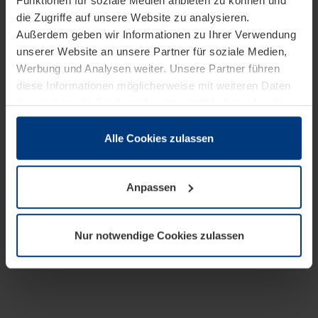
Funktionen für soziale Medien anbieten zu können und
die Zugriffe auf unsere Website zu analysieren.
Außerdem geben wir Informationen zu Ihrer Verwendung
unserer Website an unsere Partner für soziale Medien,
Werbung und Analysen weiter. Unsere Partner führen
diese Informationen möglicherweise mit weiteren Daten
zusammen, die Sie ihnen bereitgestellt haben oder die
sie im Rahmen Ihrer Nutzung der Dienste gesammelt
haben.
Alle Cookies zulassen
Rechtlich können wir Cookies auf Ihrem Gerät speichern,
wenn diese für den Betrieb dieser Seite unbedingt
Anpassen
notwendig sind. Für alle anderen Cookie-Typen benötigen
wir Ihre Erlaubnis. Ihre Einwilligung können Sie jederzeit
in der Cookie-Erläuterung auf der Seite
Nur notwendige Cookies zulassen
Datenschutzerklärung
unserer Website ändern oder
widerrufen.