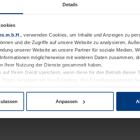
Details
Cookies
es.m.b.H.
, verwenden Cookies, um Inhalte und Anzeigen zu pers
können und die Zugriffe auf unsere Website zu analysieren. Auß
endung unserer Website an unsere Partner für soziale Medien, W
Informationen möglicherweise mit weiteren Daten zusammen, die 
n Ihrer Nutzung der Dienste gesammelt haben.
 auf Ihrem Gerät speichern, wenn diese für den Betrieb dieser 
-Typen benötigen wir Ihre Erlaubnis. Ihre Einwilligung können Sie
enschutzerklärung
unserer Website ändern oder widerrufen.
zulassen
Anpassen
A