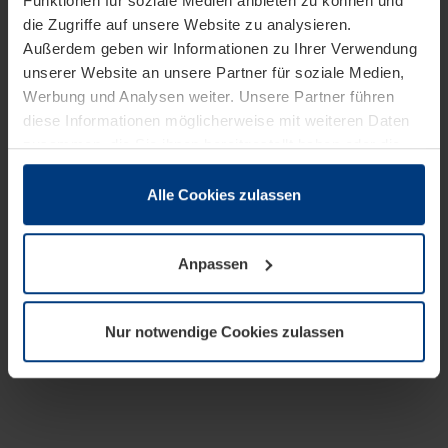
Funktionen für soziale Medien anbieten zu können und
die Zugriffe auf unsere Website zu analysieren.
Außerdem geben wir Informationen zu Ihrer Verwendung
unserer Website an unsere Partner für soziale Medien,
Werbung und Analysen weiter. Unsere Partner führen
diese Informationen möglicherweise mit weiteren Daten
zusammen, die Sie ihnen bereitgestellt haben oder die
sie im Rahmen Ihrer Nutzung der Dienste gesammelt
haben.
Alle Cookies zulassen
Rechtlich können wir Cookies auf Ihrem Gerät speichern,
wenn diese für den Betrieb dieser Seite unbedingt
Anpassen
notwendig sind. Für alle anderen Cookie-Typen benötigen
wir Ihre Erlaubnis. Ihre Einwilligung können Sie jederzeit
in der Cookie-Erläuterung auf der Seite
Nur notwendige Cookies zulassen
Datenschutzerklärung
unserer Website ändern oder
widerrufen.