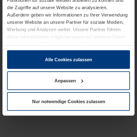
Funktionen für soziale Medien anbieten zu können und
die Zugriffe auf unsere Website zu analysieren.
Außerdem geben wir Informationen zu Ihrer Verwendung
unserer Website an unsere Partner für soziale Medien,
Werbung und Analysen weiter. Unsere Partner führen
diese Informationen möglicherweise mit weiteren Daten
zusammen, die Sie ihnen bereitgestellt haben oder die
sie im Rahmen Ihrer Nutzung der Dienste gesammelt
haben.
Alle Cookies zulassen
Rechtlich können wir Cookies auf Ihrem Gerät speichern,
wenn diese für den Betrieb dieser Seite unbedingt
Anpassen
notwendig sind. Für alle anderen Cookie-Typen benötigen
wir Ihre Erlaubnis. Ihre Einwilligung können Sie jederzeit
in der Cookie-Erläuterung auf der Seite
Nur notwendige Cookies zulassen
Datenschutzerklärung
unserer Website ändern oder
widerrufen.