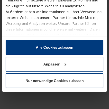
Funktionen für soziale Medien anbieten zu können und
die Zugriffe auf unsere Website zu analysieren.
Außerdem geben wir Informationen zu Ihrer Verwendung
unserer Website an unsere Partner für soziale Medien,
Werbung und Analysen weiter. Unsere Partner führen
diese Informationen möglicherweise mit weiteren Daten
zusammen, die Sie ihnen bereitgestellt haben oder die
sie im Rahmen Ihrer Nutzung der Dienste gesammelt
haben.
Alle Cookies zulassen
Rechtlich können wir Cookies auf Ihrem Gerät speichern,
wenn diese für den Betrieb dieser Seite unbedingt
Anpassen
notwendig sind. Für alle anderen Cookie-Typen benötigen
wir Ihre Erlaubnis. Ihre Einwilligung können Sie jederzeit
in der Cookie-Erläuterung auf der Seite
Nur notwendige Cookies zulassen
Datenschutzerklärung
unserer Website ändern oder
widerrufen.