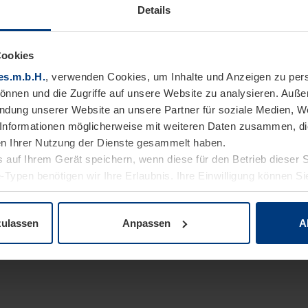
Details
Cookies
es.m.b.H.
, verwenden Cookies, um Inhalte und Anzeigen zu pers
können und die Zugriffe auf unsere Website zu analysieren. Auß
endung unserer Website an unsere Partner für soziale Medien, W
Informationen möglicherweise mit weiteren Daten zusammen, die 
n Ihrer Nutzung der Dienste gesammelt haben.
 auf Ihrem Gerät speichern, wenn diese für den Betrieb dieser 
-Typen benötigen wir Ihre Erlaubnis. Ihre Einwilligung können Sie
enschutzerklärung
unserer Website ändern oder widerrufen.
zulassen
Anpassen
A