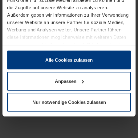
Funktionen für soziale Medien anbieten zu können und
die Zugriffe auf unsere Website zu analysieren.
Außerdem geben wir Informationen zu Ihrer Verwendung
unserer Website an unsere Partner für soziale Medien,
Werbung und Analysen weiter. Unsere Partner führen
diese Informationen möglicherweise mit weiteren Daten
zusammen, die Sie ihnen bereitgestellt haben oder die
sie im Rahmen Ihrer Nutzung der Dienste gesammelt
haben.
Alle Cookies zulassen
Rechtlich können wir Cookies auf Ihrem Gerät speichern,
wenn diese für den Betrieb dieser Seite unbedingt
Anpassen
notwendig sind. Für alle anderen Cookie-Typen benötigen
wir Ihre Erlaubnis. Ihre Einwilligung können Sie jederzeit
in der Cookie-Erläuterung auf der Seite
Nur notwendige Cookies zulassen
Datenschutzerklärung
unserer Website ändern oder
widerrufen.