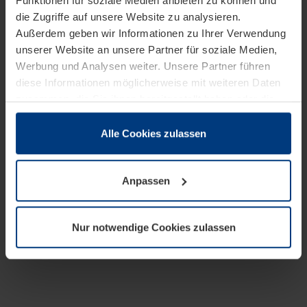
Funktionen für soziale Medien anbieten zu können und
die Zugriffe auf unsere Website zu analysieren.
Außerdem geben wir Informationen zu Ihrer Verwendung
unserer Website an unsere Partner für soziale Medien,
Werbung und Analysen weiter. Unsere Partner führen
diese Informationen möglicherweise mit weiteren Daten
zusammen, die Sie ihnen bereitgestellt haben oder die
sie im Rahmen Ihrer Nutzung der Dienste gesammelt
haben.
Alle Cookies zulassen
Rechtlich können wir Cookies auf Ihrem Gerät speichern,
wenn diese für den Betrieb dieser Seite unbedingt
Anpassen
notwendig sind. Für alle anderen Cookie-Typen benötigen
wir Ihre Erlaubnis. Ihre Einwilligung können Sie jederzeit
in der Cookie-Erläuterung auf der Seite
Nur notwendige Cookies zulassen
Datenschutzerklärung
unserer Website ändern oder
widerrufen.