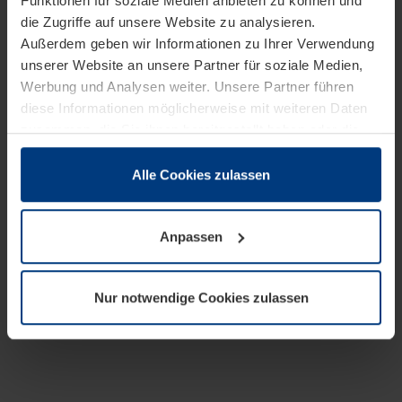
Funktionen für soziale Medien anbieten zu können und
die Zugriffe auf unsere Website zu analysieren.
Außerdem geben wir Informationen zu Ihrer Verwendung
unserer Website an unsere Partner für soziale Medien,
Werbung und Analysen weiter. Unsere Partner führen
diese Informationen möglicherweise mit weiteren Daten
zusammen, die Sie ihnen bereitgestellt haben oder die
sie im Rahmen Ihrer Nutzung der Dienste gesammelt
haben.
Alle Cookies zulassen
Rechtlich können wir Cookies auf Ihrem Gerät speichern,
wenn diese für den Betrieb dieser Seite unbedingt
Anpassen
notwendig sind. Für alle anderen Cookie-Typen benötigen
wir Ihre Erlaubnis. Ihre Einwilligung können Sie jederzeit
in der Cookie-Erläuterung auf der Seite
Nur notwendige Cookies zulassen
Datenschutzerklärung
unserer Website ändern oder
widerrufen.