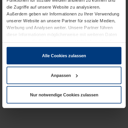
Funktionen für soziale Medien anbieten zu können und
die Zugriffe auf unsere Website zu analysieren.
Außerdem geben wir Informationen zu Ihrer Verwendung
unserer Website an unsere Partner für soziale Medien,
Werbung und Analysen weiter. Unsere Partner führen
diese Informationen möglicherweise mit weiteren Daten
zusammen, die Sie ihnen bereitgestellt haben oder die
sie im Rahmen Ihrer Nutzung der Dienste gesammelt
haben.
Alle Cookies zulassen
Rechtlich können wir Cookies auf Ihrem Gerät speichern,
wenn diese für den Betrieb dieser Seite unbedingt
Anpassen
notwendig sind. Für alle anderen Cookie-Typen benötigen
wir Ihre Erlaubnis. Ihre Einwilligung können Sie jederzeit
in der Cookie-Erläuterung auf der Seite
Nur notwendige Cookies zulassen
Datenschutzerklärung
unserer Website ändern oder
widerrufen.