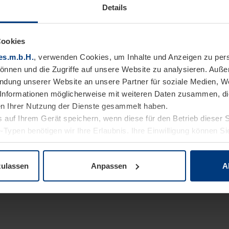
Details
Cookies
es.m.b.H.
, verwenden Cookies, um Inhalte und Anzeigen zu pers
können und die Zugriffe auf unsere Website zu analysieren. Auß
endung unserer Website an unsere Partner für soziale Medien, W
Informationen möglicherweise mit weiteren Daten zusammen, die 
n Ihrer Nutzung der Dienste gesammelt haben.
 auf Ihrem Gerät speichern, wenn diese für den Betrieb dieser 
-Typen benötigen wir Ihre Erlaubnis. Ihre Einwilligung können Sie
enschutzerklärung
unserer Website ändern oder widerrufen.
zulassen
Anpassen
A