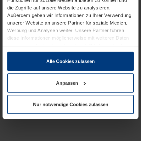
Funktionen für soziale Medien anbieten zu können und
die Zugriffe auf unsere Website zu analysieren.
Außerdem geben wir Informationen zu Ihrer Verwendung
unserer Website an unsere Partner für soziale Medien,
Werbung und Analysen weiter. Unsere Partner führen
diese Informationen möglicherweise mit weiteren Daten
zusammen, die Sie ihnen bereitgestellt haben oder die
sie im Rahmen Ihrer Nutzung der Dienste gesammelt
haben.
Alle Cookies zulassen
Rechtlich können wir Cookies auf Ihrem Gerät speichern,
wenn diese für den Betrieb dieser Seite unbedingt
Anpassen
notwendig sind. Für alle anderen Cookie-Typen benötigen
wir Ihre Erlaubnis. Ihre Einwilligung können Sie jederzeit
in der Cookie-Erläuterung auf der Seite
Nur notwendige Cookies zulassen
Datenschutzerklärung
unserer Website ändern oder
widerrufen.