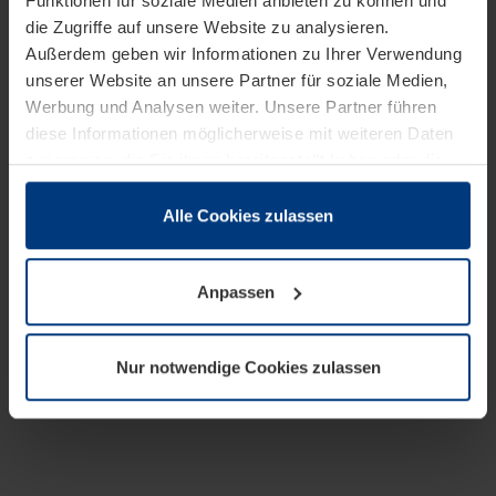
Funktionen für soziale Medien anbieten zu können und
die Zugriffe auf unsere Website zu analysieren.
Außerdem geben wir Informationen zu Ihrer Verwendung
unserer Website an unsere Partner für soziale Medien,
Werbung und Analysen weiter. Unsere Partner führen
diese Informationen möglicherweise mit weiteren Daten
zusammen, die Sie ihnen bereitgestellt haben oder die
sie im Rahmen Ihrer Nutzung der Dienste gesammelt
haben.
Alle Cookies zulassen
Rechtlich können wir Cookies auf Ihrem Gerät speichern,
wenn diese für den Betrieb dieser Seite unbedingt
Anpassen
notwendig sind. Für alle anderen Cookie-Typen benötigen
wir Ihre Erlaubnis. Ihre Einwilligung können Sie jederzeit
in der Cookie-Erläuterung auf der Seite
Nur notwendige Cookies zulassen
Datenschutzerklärung
unserer Website ändern oder
widerrufen.