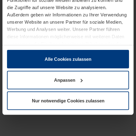
Funktionen für soziale Medien anbieten zu können und
die Zugriffe auf unsere Website zu analysieren.
Außerdem geben wir Informationen zu Ihrer Verwendung
unserer Website an unsere Partner für soziale Medien,
Werbung und Analysen weiter. Unsere Partner führen
diese Informationen möglicherweise mit weiteren Daten
zusammen, die Sie ihnen bereitgestellt haben oder die
sie im Rahmen Ihrer Nutzung der Dienste gesammelt
haben.
Alle Cookies zulassen
Rechtlich können wir Cookies auf Ihrem Gerät speichern,
wenn diese für den Betrieb dieser Seite unbedingt
Anpassen
notwendig sind. Für alle anderen Cookie-Typen benötigen
wir Ihre Erlaubnis. Ihre Einwilligung können Sie jederzeit
in der Cookie-Erläuterung auf der Seite
Nur notwendige Cookies zulassen
Datenschutzerklärung
unserer Website ändern oder
widerrufen.