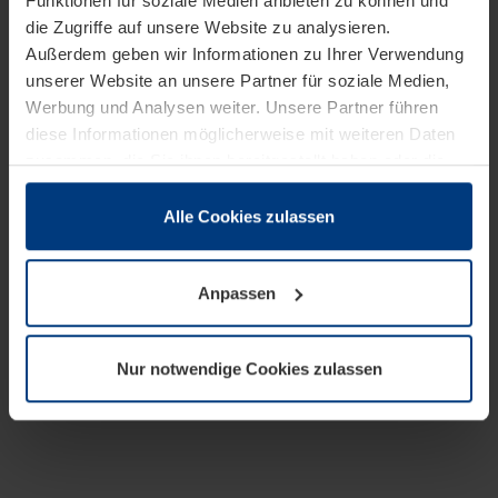
Funktionen für soziale Medien anbieten zu können und
die Zugriffe auf unsere Website zu analysieren.
Außerdem geben wir Informationen zu Ihrer Verwendung
unserer Website an unsere Partner für soziale Medien,
Werbung und Analysen weiter. Unsere Partner führen
diese Informationen möglicherweise mit weiteren Daten
zusammen, die Sie ihnen bereitgestellt haben oder die
sie im Rahmen Ihrer Nutzung der Dienste gesammelt
haben.
Alle Cookies zulassen
Rechtlich können wir Cookies auf Ihrem Gerät speichern,
wenn diese für den Betrieb dieser Seite unbedingt
Anpassen
notwendig sind. Für alle anderen Cookie-Typen benötigen
wir Ihre Erlaubnis. Ihre Einwilligung können Sie jederzeit
in der Cookie-Erläuterung auf der Seite
Nur notwendige Cookies zulassen
Datenschutzerklärung
unserer Website ändern oder
widerrufen.