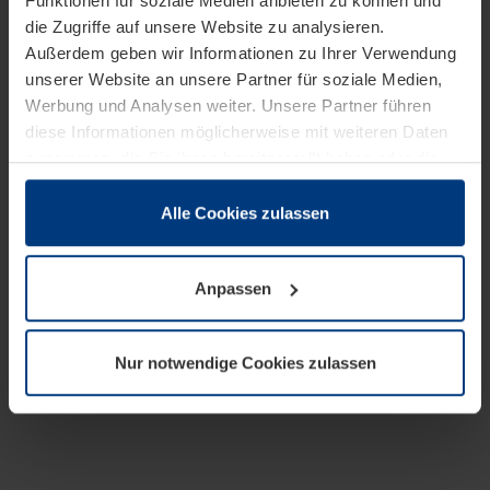
Funktionen für soziale Medien anbieten zu können und
die Zugriffe auf unsere Website zu analysieren.
Außerdem geben wir Informationen zu Ihrer Verwendung
unserer Website an unsere Partner für soziale Medien,
Werbung und Analysen weiter. Unsere Partner führen
diese Informationen möglicherweise mit weiteren Daten
zusammen, die Sie ihnen bereitgestellt haben oder die
sie im Rahmen Ihrer Nutzung der Dienste gesammelt
haben.
Alle Cookies zulassen
Rechtlich können wir Cookies auf Ihrem Gerät speichern,
wenn diese für den Betrieb dieser Seite unbedingt
Anpassen
notwendig sind. Für alle anderen Cookie-Typen benötigen
wir Ihre Erlaubnis. Ihre Einwilligung können Sie jederzeit
in der Cookie-Erläuterung auf der Seite
Nur notwendige Cookies zulassen
Datenschutzerklärung
unserer Website ändern oder
widerrufen.