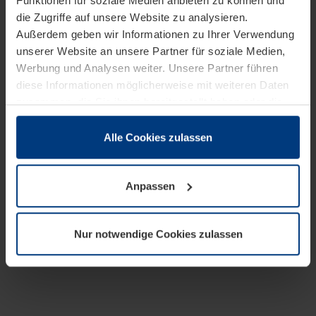
Funktionen für soziale Medien anbieten zu können und
die Zugriffe auf unsere Website zu analysieren.
Außerdem geben wir Informationen zu Ihrer Verwendung
unserer Website an unsere Partner für soziale Medien,
Werbung und Analysen weiter. Unsere Partner führen
diese Informationen möglicherweise mit weiteren Daten
zusammen, die Sie ihnen bereitgestellt haben oder die
sie im Rahmen Ihrer Nutzung der Dienste gesammelt
haben.
Alle Cookies zulassen
Rechtlich können wir Cookies auf Ihrem Gerät speichern,
wenn diese für den Betrieb dieser Seite unbedingt
Anpassen
notwendig sind. Für alle anderen Cookie-Typen benötigen
wir Ihre Erlaubnis. Ihre Einwilligung können Sie jederzeit
in der Cookie-Erläuterung auf der Seite
Nur notwendige Cookies zulassen
Datenschutzerklärung
unserer Website ändern oder
widerrufen.