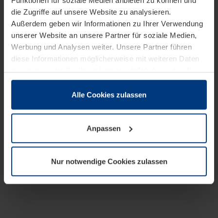
Funktionen für soziale Medien anbieten zu können und
die Zugriffe auf unsere Website zu analysieren.
Außerdem geben wir Informationen zu Ihrer Verwendung
unserer Website an unsere Partner für soziale Medien,
Werbung und Analysen weiter. Unsere Partner führen
diese Informationen möglicherweise mit weiteren Daten
zusammen, die Sie ihnen bereitgestellt haben oder die
sie im Rahmen Ihrer Nutzung der Dienste gesammelt
haben.
Alle Cookies zulassen
Rechtlich können wir Cookies auf Ihrem Gerät speichern,
wenn diese für den Betrieb dieser Seite unbedingt
Anpassen
notwendig sind. Für alle anderen Cookie-Typen benötigen
wir Ihre Erlaubnis. Ihre Einwilligung können Sie jederzeit
in der Cookie-Erläuterung auf der Seite
Nur notwendige Cookies zulassen
Datenschutzerklärung
unserer Website ändern oder
widerrufen.