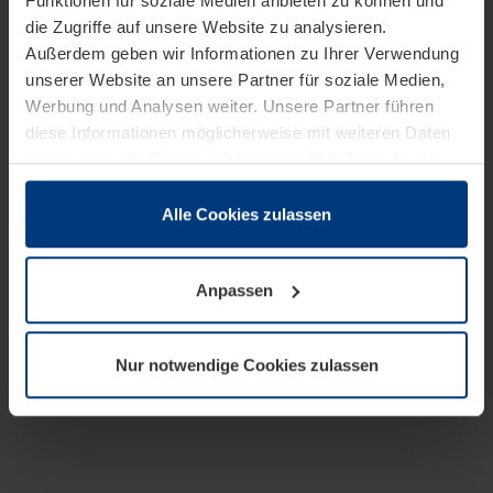
Funktionen für soziale Medien anbieten zu können und
die Zugriffe auf unsere Website zu analysieren.
Außerdem geben wir Informationen zu Ihrer Verwendung
unserer Website an unsere Partner für soziale Medien,
Werbung und Analysen weiter. Unsere Partner führen
diese Informationen möglicherweise mit weiteren Daten
zusammen, die Sie ihnen bereitgestellt haben oder die
sie im Rahmen Ihrer Nutzung der Dienste gesammelt
haben.
Alle Cookies zulassen
Rechtlich können wir Cookies auf Ihrem Gerät speichern,
wenn diese für den Betrieb dieser Seite unbedingt
Anpassen
notwendig sind. Für alle anderen Cookie-Typen benötigen
wir Ihre Erlaubnis. Ihre Einwilligung können Sie jederzeit
in der Cookie-Erläuterung auf der Seite
Nur notwendige Cookies zulassen
Datenschutzerklärung
unserer Website ändern oder
widerrufen.