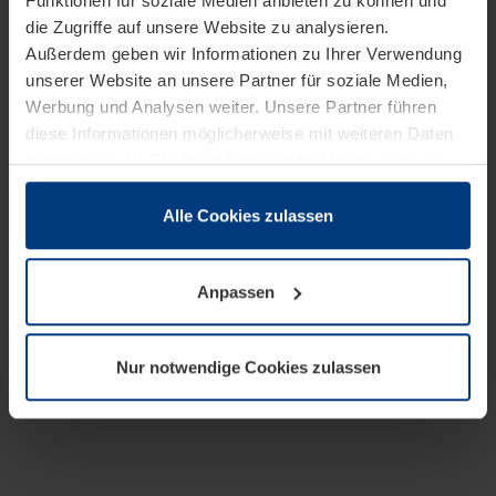
Funktionen für soziale Medien anbieten zu können und
die Zugriffe auf unsere Website zu analysieren.
Außerdem geben wir Informationen zu Ihrer Verwendung
unserer Website an unsere Partner für soziale Medien,
Werbung und Analysen weiter. Unsere Partner führen
diese Informationen möglicherweise mit weiteren Daten
zusammen, die Sie ihnen bereitgestellt haben oder die
sie im Rahmen Ihrer Nutzung der Dienste gesammelt
haben.
Alle Cookies zulassen
Rechtlich können wir Cookies auf Ihrem Gerät speichern,
wenn diese für den Betrieb dieser Seite unbedingt
Anpassen
notwendig sind. Für alle anderen Cookie-Typen benötigen
wir Ihre Erlaubnis. Ihre Einwilligung können Sie jederzeit
in der Cookie-Erläuterung auf der Seite
Nur notwendige Cookies zulassen
Datenschutzerklärung
unserer Website ändern oder
widerrufen.