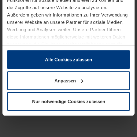
Funktionen für soziale Medien anbieten zu können und
die Zugriffe auf unsere Website zu analysieren.
Außerdem geben wir Informationen zu Ihrer Verwendung
unserer Website an unsere Partner für soziale Medien,
Werbung und Analysen weiter. Unsere Partner führen
diese Informationen möglicherweise mit weiteren Daten
zusammen, die Sie ihnen bereitgestellt haben oder die
sie im Rahmen Ihrer Nutzung der Dienste gesammelt
haben.
Alle Cookies zulassen
Rechtlich können wir Cookies auf Ihrem Gerät speichern,
wenn diese für den Betrieb dieser Seite unbedingt
Anpassen
notwendig sind. Für alle anderen Cookie-Typen benötigen
wir Ihre Erlaubnis. Ihre Einwilligung können Sie jederzeit
in der Cookie-Erläuterung auf der Seite
Nur notwendige Cookies zulassen
Datenschutzerklärung
unserer Website ändern oder
widerrufen.