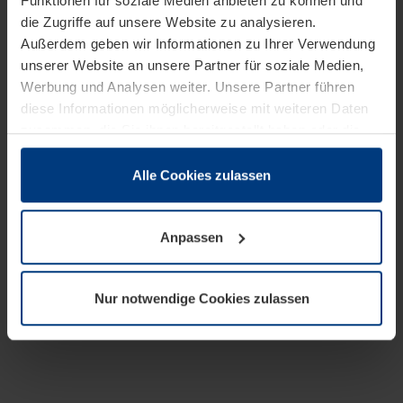
Funktionen für soziale Medien anbieten zu können und
die Zugriffe auf unsere Website zu analysieren.
Außerdem geben wir Informationen zu Ihrer Verwendung
unserer Website an unsere Partner für soziale Medien,
Werbung und Analysen weiter. Unsere Partner führen
diese Informationen möglicherweise mit weiteren Daten
zusammen, die Sie ihnen bereitgestellt haben oder die
sie im Rahmen Ihrer Nutzung der Dienste gesammelt
haben.
Alle Cookies zulassen
Rechtlich können wir Cookies auf Ihrem Gerät speichern,
wenn diese für den Betrieb dieser Seite unbedingt
Anpassen
notwendig sind. Für alle anderen Cookie-Typen benötigen
wir Ihre Erlaubnis. Ihre Einwilligung können Sie jederzeit
in der Cookie-Erläuterung auf der Seite
Nur notwendige Cookies zulassen
Datenschutzerklärung
unserer Website ändern oder
widerrufen.