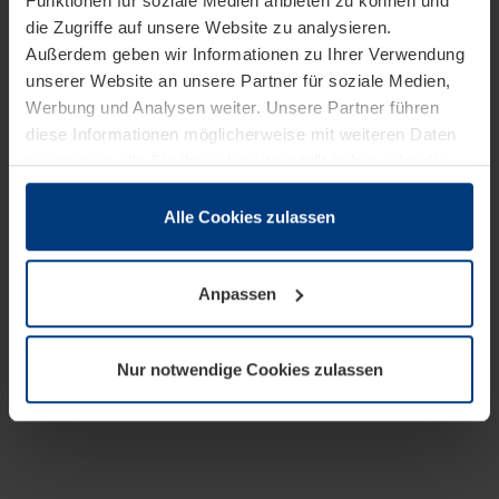
Funktionen für soziale Medien anbieten zu können und
die Zugriffe auf unsere Website zu analysieren.
Außerdem geben wir Informationen zu Ihrer Verwendung
unserer Website an unsere Partner für soziale Medien,
Werbung und Analysen weiter. Unsere Partner führen
diese Informationen möglicherweise mit weiteren Daten
zusammen, die Sie ihnen bereitgestellt haben oder die
sie im Rahmen Ihrer Nutzung der Dienste gesammelt
haben.
Alle Cookies zulassen
Rechtlich können wir Cookies auf Ihrem Gerät speichern,
wenn diese für den Betrieb dieser Seite unbedingt
Anpassen
notwendig sind. Für alle anderen Cookie-Typen benötigen
wir Ihre Erlaubnis. Ihre Einwilligung können Sie jederzeit
in der Cookie-Erläuterung auf der Seite
Nur notwendige Cookies zulassen
Datenschutzerklärung
unserer Website ändern oder
widerrufen.