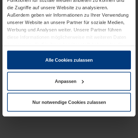
Funktionen für soziale Medien anbieten zu können und
die Zugriffe auf unsere Website zu analysieren.
Außerdem geben wir Informationen zu Ihrer Verwendung
unserer Website an unsere Partner für soziale Medien,
Werbung und Analysen weiter. Unsere Partner führen
diese Informationen möglicherweise mit weiteren Daten
zusammen, die Sie ihnen bereitgestellt haben oder die
sie im Rahmen Ihrer Nutzung der Dienste gesammelt
haben.
Alle Cookies zulassen
Rechtlich können wir Cookies auf Ihrem Gerät speichern,
wenn diese für den Betrieb dieser Seite unbedingt
Anpassen
notwendig sind. Für alle anderen Cookie-Typen benötigen
wir Ihre Erlaubnis. Ihre Einwilligung können Sie jederzeit
in der Cookie-Erläuterung auf der Seite
Nur notwendige Cookies zulassen
Datenschutzerklärung
unserer Website ändern oder
widerrufen.