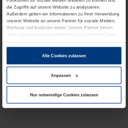
Funktionen für soziale Medien anbieten zu können und
die Zugriffe auf unsere Website zu analysieren.
Außerdem geben wir Informationen zu Ihrer Verwendung
unserer Website an unsere Partner für soziale Medien,
Werbung und Analysen weiter. Unsere Partner führen
diese Informationen möglicherweise mit weiteren Daten
zusammen, die Sie ihnen bereitgestellt haben oder die
sie im Rahmen Ihrer Nutzung der Dienste gesammelt
haben.
Alle Cookies zulassen
Rechtlich können wir Cookies auf Ihrem Gerät speichern,
wenn diese für den Betrieb dieser Seite unbedingt
Anpassen
notwendig sind. Für alle anderen Cookie-Typen benötigen
wir Ihre Erlaubnis. Ihre Einwilligung können Sie jederzeit
in der Cookie-Erläuterung auf der Seite
Nur notwendige Cookies zulassen
Datenschutzerklärung
unserer Website ändern oder
widerrufen.